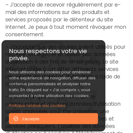
– J’accepte de recevoir régulièrement par e-
mail des informations sur des produits et
services proposés par le détenteur du site
Internet. Je peux à tout moment révoquer mon
consentement.
– J’accepte que des cookies soient utilisés pour
Nous respectons votre vie
recueillir, enregistrer et utiliser des données
privée.
d’utilisation à des fins de re-targeting. Le site
Internet utilise à cet effet différents services
Nous utilisons des cookies pour améliorer
recueillant les données d’utilisation à l’aide de
votre expérience de navigation, diffuser des
cookies.
contenus personnalisés et analyser notre
trafic. En cliquant sur « J'ai compris », vous
– J’accepte que les données que je
consentez à notre utilisation des cookies.
communique et d’autres données d’utilisation
Politique relative aux cookies
soient analysées pour me présenter une
publicité personnalisée et/ou des offres et
J'accepte
services particuliers. L’analyse des données